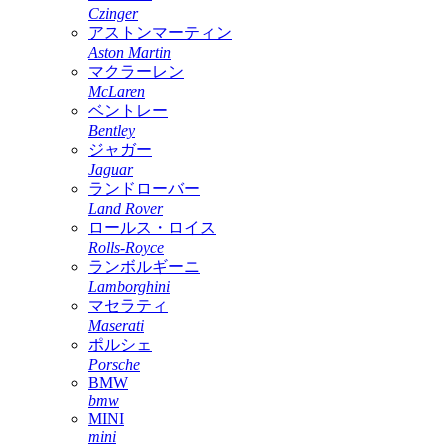
Czinger
アストンマーティン
Aston Martin
マクラーレン
McLaren
ベントレー
Bentley
ジャガー
Jaguar
ランドローバー
Land Rover
ロールス・ロイス
Rolls-Royce
ランボルギーニ
Lamborghini
マセラティ
Maserati
ポルシェ
Porsche
BMW
bmw
MINI
mini