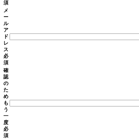
須
メ
ー
ル
ア
ド
レ
ス
必
須
確
認
の
た
め
も
う
一
度
必
須