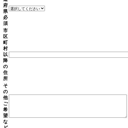
府
県
必
須
市
区
町
村
以
降
の
住
所
そ
の
他
ご
希
望
な
ど