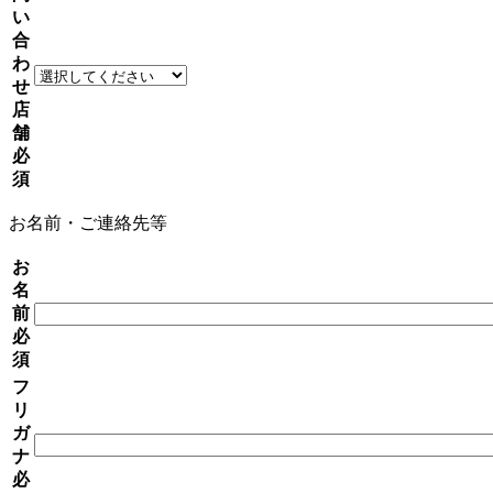
い
合
わ
せ
店
舗
必
須
お名前・ご連絡先等
お
名
前
必
須
フ
リ
ガ
ナ
必