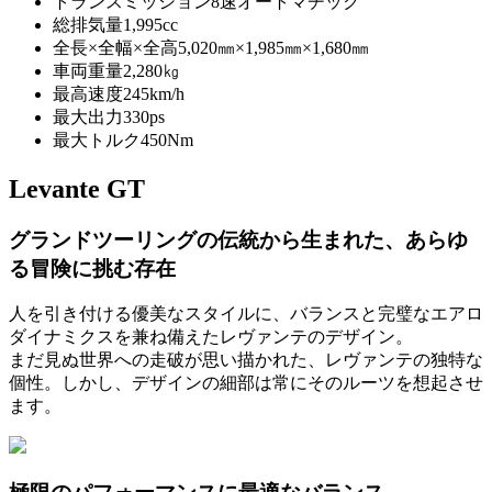
トランスミッション
8速オートマチック
総排気量
1,995cc
全長×全幅×全高
5,020㎜×1,985㎜×1,680㎜
車両重量
2,280㎏
最高速度
245km/h
最大出力
330ps
最大トルク
450Nm
Levante GT
グランドツーリングの伝統から生まれた、あらゆ
る冒険に挑む存在
人を引き付ける優美なスタイルに、バランスと完璧なエアロ
ダイナミクスを兼ね備えたレヴァンテのデザイン。
まだ見ぬ世界への走破が思い描かれた、レヴァンテの独特な
個性。しかし、デザインの細部は常にそのルーツを想起させ
ます。