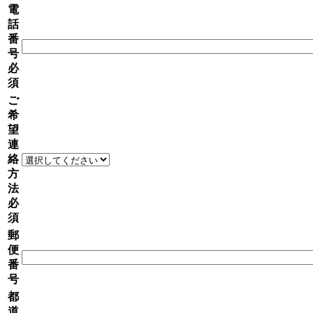
電
話
番
号
必
須
ご
希
望
連
絡
方
法
必
須
郵
便
番
号
都
道