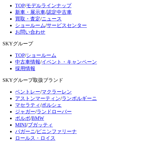
TOP
/
モデルラインナップ
新車・展示車
/
認定中古車
買取・査定
/
ニュース
ショールーム
/
サービスセンター
お問い合わせ
SKYグループ
TOP
/
ショールーム
中古車情報
/
イベント・キャンペーン
採用情報
SKYグループ取扱ブランド
ベントレー
/
マクラーレン
アストンマーティン
/
ランボルギーニ
マセラティ
/
ポルシェ
ジャガー
/
ランドローバー
ボルボ
/
BMW
MINI
/
ブガッティ
パガーニ
/
ピニンファリーナ
ロールス・ロイス