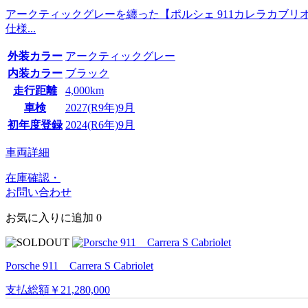
アークティックグレーを纏った【ポルシェ 911カレラカブリ
仕様...
外装カラー
アークティックグレー
内装カラー
ブラック
走行距離
4,000km
車検
2027(R9年)9月
初年度登録
2024(R6年)9月
車両詳細
在庫確認・
お問い合わせ
お気に入りに追加
0
Porsche 911 Carrera S Cabriolet
支払総額
￥21,280,000