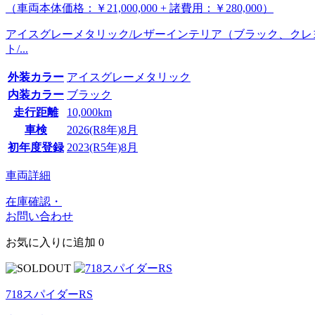
（車両本体価格：￥21,000,000 + 諸費用：￥280,000）
アイスグレーメタリック/レザーインテリア（ブラック、クレヨ
ト/...
外装カラー
アイスグレーメタリック
内装カラー
ブラック
走行距離
10,000km
車検
2026(R8年)8月
初年度登録
2023(R5年)8月
車両詳細
在庫確認・
お問い合わせ
お気に入りに追加
0
718スパイダーRS