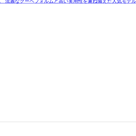
いたしました。 流麗なクーペフォルムと高い実用性を兼ね備えた人気モデ