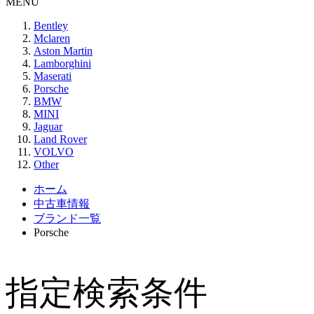
MENU
Bentley
Mclaren
Aston Martin
Lamborghini
Maserati
Porsche
BMW
MINI
Jaguar
Land Rover
VOLVO
Other
ホーム
中古車情報
ブランド一覧
Porsche
指定検索条件