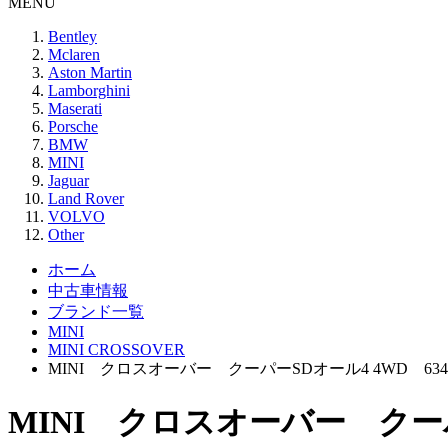
MENU
Bentley
Mclaren
Aston Martin
Lamborghini
Maserati
Porsche
BMW
MINI
Jaguar
Land Rover
VOLVO
Other
ホーム
中古車情報
ブランド一覧
MINI
MINI CROSSOVER
MINI クロスオーバー クーパーSDオール4 4WD 634
MINI クロスオーバー クーパ