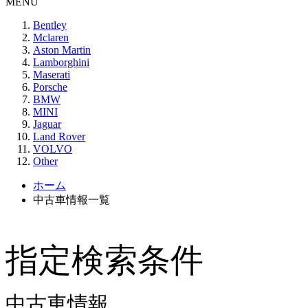
MENU
Bentley
Mclaren
Aston Martin
Lamborghini
Maserati
Porsche
BMW
MINI
Jaguar
Land Rover
VOLVO
Other
ホーム
中古車情報一覧
指定検索条件
中古車情報