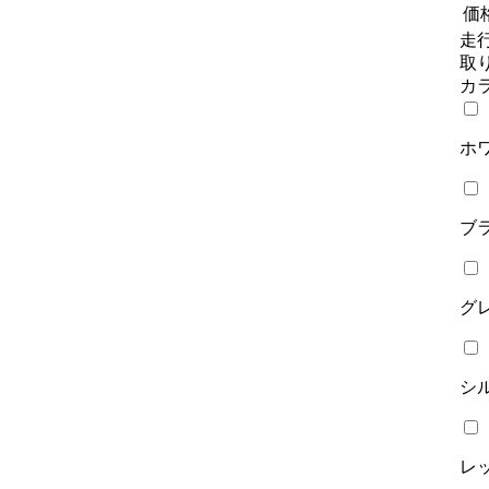
価
走
取
カ
ホ
ブ
グ
シ
レ