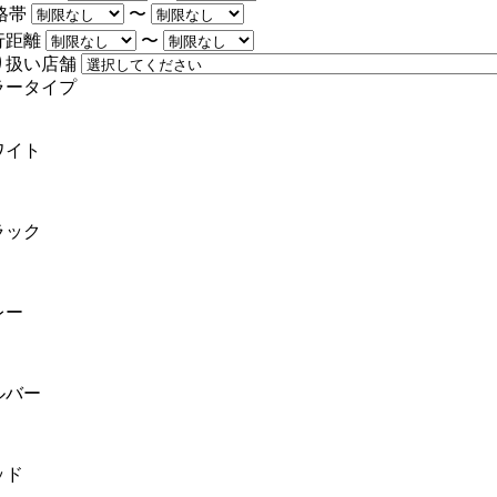
格帯
〜
行距離
〜
り扱い店舗
ラータイプ
ワイト
ラック
レー
ルバー
ッド