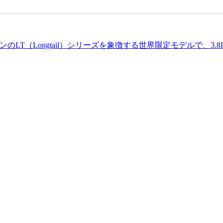
のLT（Longtail）シリーズを象徴する世界限定モデルで、3.8L 