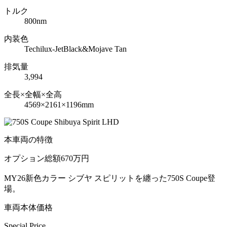
トルク
800nm
内装色
Techilux-JetBlack&Mojave Tan
排気量
3,994
全長×全幅×全高
4569×2161×1196mm
本車両の特徴
オプション総額670万円
MY26新色カラー シブヤ スピリットを纏った750S Coupe登
場。
車両本体価格
Special Price