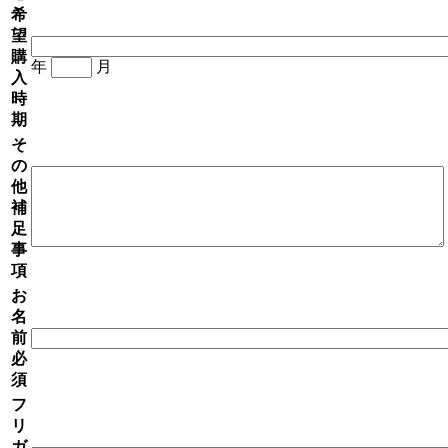
希
望
購
年
月
入
時
期
そ
の
他
補
足
事
項
お
名
前
必
須
フ
リ
ガ