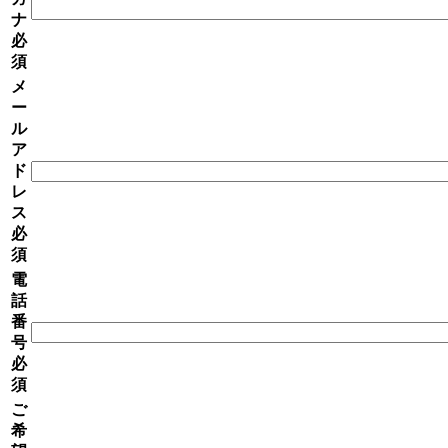
ナ
必
須
メ
ー
ル
ア
ド
レ
ス
必
須
電
話
番
号
必
須
ご
希