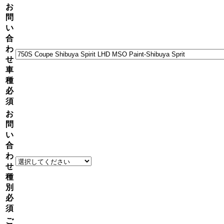
お
問
い
合
わ
せ
車
種
必
須
お
問
い
合
わ
せ
種
別
必
須
ご