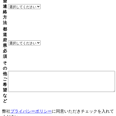
望
連
絡
方
法
都
道
府
県
必
須
そ
の
他
ご
希
望
な
ど
弊社
プライバシーポリシー
に同意いただきチェックを入れて