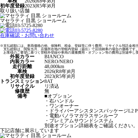
車検
2026(R8年)8月
初年度登録
2023(R5年)8月
取り扱い店舗
マセラティ 目黒 ショールーム
03-5725-8280
03-5725-8280
在庫確認・お問い合わせ
※支払総額には、車両価格の他、保険料、税金、登録等に伴う費用、リサイクル預託金相
支払総額は、閲覧当月、店舗所在地の管轄内登録（届出）で店頭納車の場合の価格です
お客様のご要望に基づく管轄外登録や車両の運搬費用・オプション等の費用は別途申し
外装カラー
BIANCO
内装カラー
NERO/NERO
走行距離
48,000km
車検
2026(R8年)8月
初年度登録
2023(R5年)8月
トランスミッション
8AT
リサイクル
リ済込
修復歴
無
備考
■オプション
・右ハンドル
・ワンオーナー
・ドライバーアシスタンスパッケージL2 P
・電動パノラマガラスサンルーフ
・プレミアムサウンドシステム
別途オプション詳細表をご確認ください。
下記店舗に展示しています