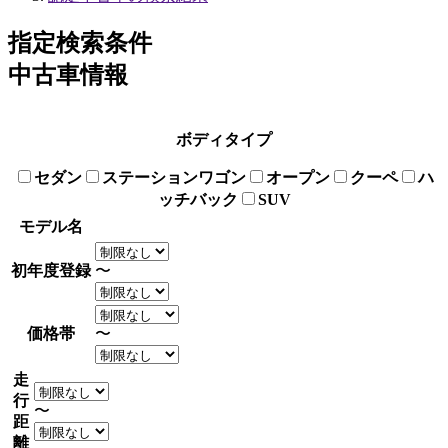
指定検索条件
中古車情報
ボディタイプ
セダン
ステーションワゴン
オープン
クーペ
ハ
ッチバック
SUV
モデル名
初年度登録
〜
価格帯
〜
走
行
〜
距
離