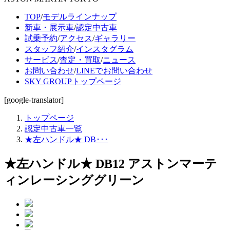
TOP
/
モデルラインナップ
新車・展示車
/
認定中古車
試乗予約
/
アクセス
/
ギャラリー
スタッフ紹介
/
インスタグラム
サービス
/
査定・買取
/
ニュース
お問い合わせ
/
LINEでお問い合わせ
SKY GROUPトップページ
[google-translator]
トップページ
認定中古車一覧
★左ハンドル★ DB･･･
★左ハンドル★ DB12 アストンマーテ
ィンレーシンググリーン