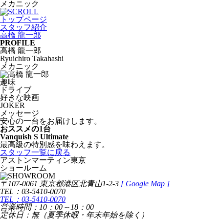
メカニック
トップページ
スタッフ紹介
高橋 龍一郎
PROFILE
高橋 龍一郎
Ryuichiro Takahashi
メカニック
趣味
ドライブ
好きな映画
JOKER
メッセージ
安心の一台をお届けします。
おススメの1台
Vanquish S Ultimate
最高級の特別感を味わえます。
スタッフ一覧に戻る
アストンマーティン東京
ショールーム
〒107-0061 東京都港区北青山1-2-3
[
Google Map ]
TEL：03-5410-0070
TEL：03-5410-0070
営業時間：10：00～18：00
定休日：無（夏季休暇・年末年始を除く）