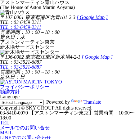
アストンマーティン青山ハウス
(The House of Aston Martin Aoyama)
〒107-0061 東京都港区北青山1-2-3
[
Google Map ]
TEL：03-6459-2311
TEL：03-6459-2311
営業時間：10：00～18：00
定休日：水
アストンマーティン東京
新木場サービスセンター
〒136-0082 東京都江東区新木場4-2-1
[
Google Map ]
TEL：03-3521-6887
TEL：03-3521-6887
営業時間：10：00～18：00
定休日：日
プライバシーポリシー
勧誘方針
Language
Powered by
Translate
Copyright © SKY GROUP All rights reserved.
03-5410-0070
【アストンマーティン東京】営業時間：10:00〜
18:00
TEL
メールでのお問い合せ
MAIL
LINEでのお問い合わせ