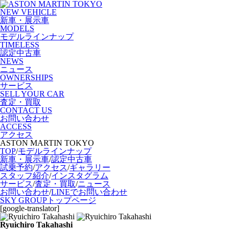
NEW VEHICLE
新車・展示車
MODELS
モデルラインナップ
TIMELESS
認定中古車
NEWS
ニュース
OWNERSHIPS
サービス
SELL YOUR CAR
査定・買取
CONTACT US
お問い合わせ
ACCESS
アクセス
ASTON MARTIN TOKYO
TOP
/
モデルラインナップ
新車・展示車
/
認定中古車
試乗予約
/
アクセス
/
ギャラリー
スタッフ紹介
/
インスタグラム
サービス
/
査定・買取
/
ニュース
お問い合わせ
/
LINEでお問い合わせ
SKY GROUPトップページ
[google-translator]
Ryuichiro Takahashi