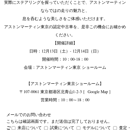
実際にステアリングを握っていただくことで、アストンマーティン
ならではの走りの魅力と、
息を呑むような美しさをご体感いただけます。
アストンマーティン東京の認定中古車を、是非この機会にお確かめ
ください。
【開催詳細】
日時：12月13日（土）- 12月14日（日）
開催時間：10：00‐18：00
会場：アストンマーティン東京 ショールーム
【アストンマーティン東京ショールーム】
〒107-0061 東京都港区北青山1-2-3
[
Google Map ]
営業時間：10：00～18：00
メールでのお問い合わせ
こちらは確認画面です。まだ送信は完了しておりません。
ご
来店について
試乗について
モデルについて
査定