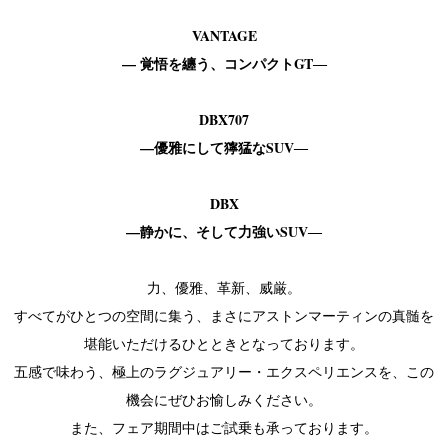
VANTAGE
— 覚悟を纏う、コンパクトGT―
DBX707
—優雅にして獰猛なSUV―
DBX
—静かに、そして力強いSUV―
力、優雅、革新、威厳。
すべてがひとつの空間に集う、まさにアストンマーティンの真髄を
堪能いただけるひとときとなっております。
五感で味わう、極上のラグジュアリー・エクスペリエンスを、この
機会にぜひお愉しみください。
また、フェア期間中はご試乗も承っております。