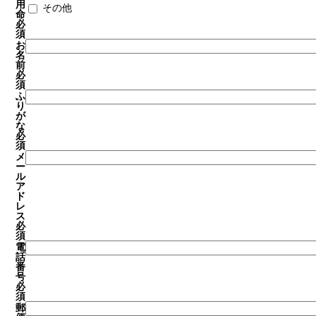
用
その他
命
必
須
お
名
前
必
須
ふ
り
が
な
必
須
メ
ー
ル
ア
ド
レ
ス
必
須
電
話
番
号
必
須
郵