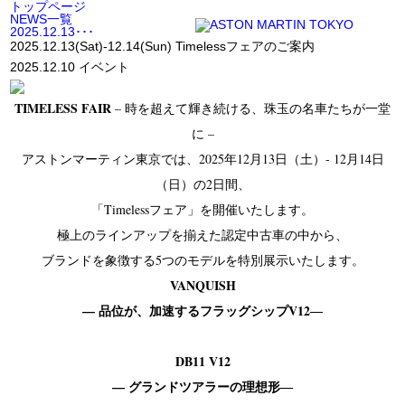
トップページ
NEWS一覧
2025.12.13･･･
2025.12.13(Sat)-12.14(Sun) Timelessフェアのご案内
2025.12.10
イベント
TIMELESS FAIR
– 時を超えて輝き続ける、珠玉の名車たちが一堂
に –
アストンマーティン東京では、2025年12月13日（土）- 12月14日
（日）の2日間、
「Timelessフェア」を開催いたします。
極上のラインアップを揃えた認定中古車の中から、
ブランドを象徴する5つのモデルを特別展示いたします。
VANQUISH
— 品位が、加速するフラッグシップV12―
DB11 V12
— グランドツアラーの理想形―