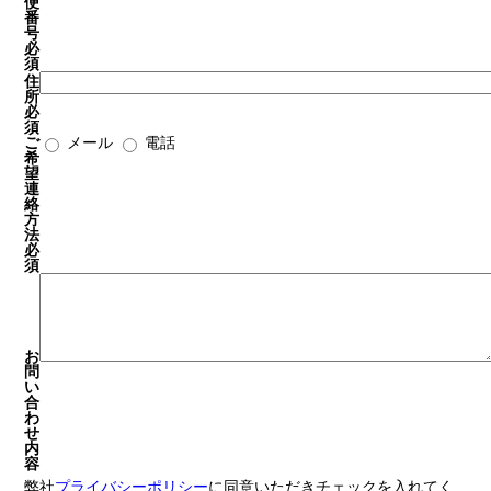
便
番
号
必
須
住
所
必
須
ご
メール
電話
希
望
連
絡
方
法
必
須
お
問
い
合
わ
せ
内
容
弊社
プライバシーポリシー
に同意いただきチェックを入れてく